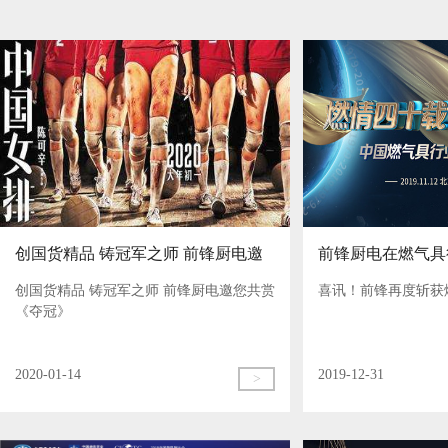
创国货精品 铸冠军之师 前锋厨电邀
前锋厨电在燃气具
创国货精品 铸冠军之师 前锋厨电邀您共赏
喜讯！前锋再度斩获
您共赏《夺冠》
《夺冠》
2020-01-14
2019-12-31
>