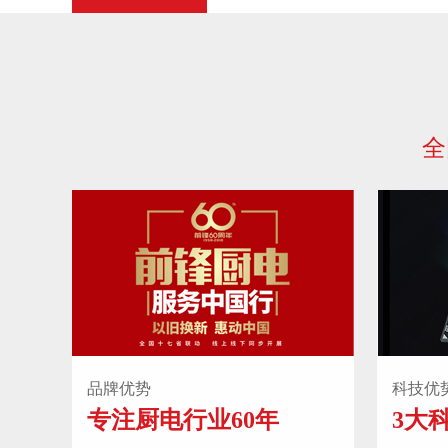
全
品牌优势
科技优
专注厨电行业60年
3大