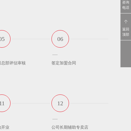
咨询
电话
返回
顶部
05
06
司总部评估审核
签定加盟合同
11
12
功开业
公司长期辅助专卖店